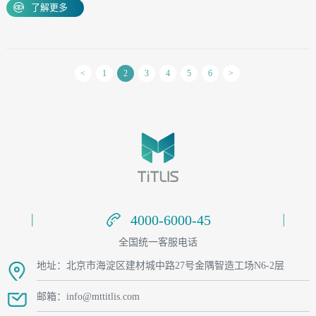
探讨关键任务环境下，“显”与“控”的无限可能。
了解更多
<
1
2
3
4
5
6
>
4000-6000-45
4000-6000-45
全国统一客服电话
地址：北京市海淀区建材城中路27号金隅智造工场N6-2层
邮箱：info@mttitlis.com