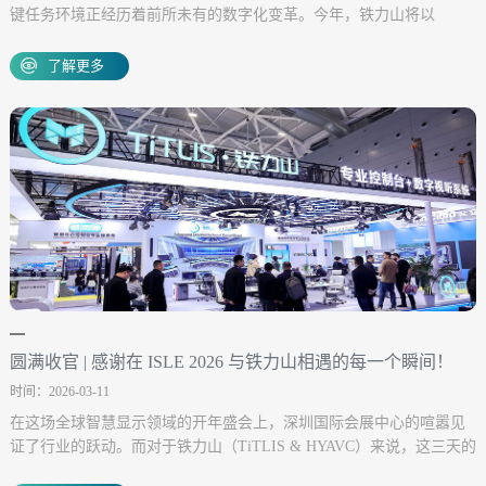
键任务环境正经历着前所未有的数字化变革。今年，铁力山将以
“AI+智慧中心，重塑智控新纪元” 为主题，携全新升级的指挥中心产
品及方案精彩亮相。
了解更多
圆满收官 | 感谢在 ISLE 2026 与铁力山相遇的每一个瞬间！
时间：2026-03-11
在这场全球智慧显示领域的开年盛会上，深圳国际会展中心的喧嚣见
证了行业的跃动。而对于铁力山（TiTLIS & HYAVC）来说，这三天的
意义远不止于展示。我们在这里与老朋友重逢，与新伙伴相识，共同