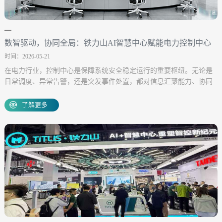
数智驱动，协同全局：铁力山AI智慧中心赋能电力控制中心
时间：2026-05-21
转型升级
在电力行业，控制中心是保障系统安全稳定运行的重要枢纽。无论是
日常调度、异常告警，还是突发事件处置，都对信息汇聚能力、协同
效率和响应速度提出了更高要求。随着业务系统不断增加，传统控制
中心在多系统切换、跨岗位协同和运行保障方面的压力也日益显现。
了解更多
在这样的背景下，AI智...