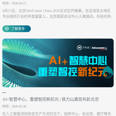
时间：2026-04-15
新纪元
4月15日，北京InfoComm China 2026正式拉开帷幕。在这场亚太地区
专业视听行业的年度盛宴上，北京国家会议中心人潮涌动，科技的热
浪扑面而来。 位于EF3-01的铁力山展位，自开馆瞬时便开启“爆馆”模
式。来自全球的行业专家、合作伙伴与观展嘉宾齐聚于此，共同见证
了解更多
AI技术与...
AI+智慧中心，重塑智控新纪元 | 铁力山邀您共赴北京
时间：2026-03-30
InfoComm China 20...
在人工智能深刻改变生产方式的当下，指挥中心、会议室、展厅等关