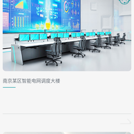
南京某区智能电网调度大楼