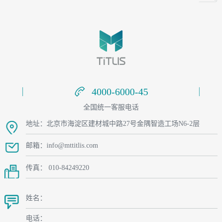
4000-6000-45
4000-6000-45
全国统一客服电话
地址：北京市海淀区建材城中路27号金隅智造工场N6-2层
邮箱：info@mttitlis.com
传真： 010-84249220
姓名：
电话：