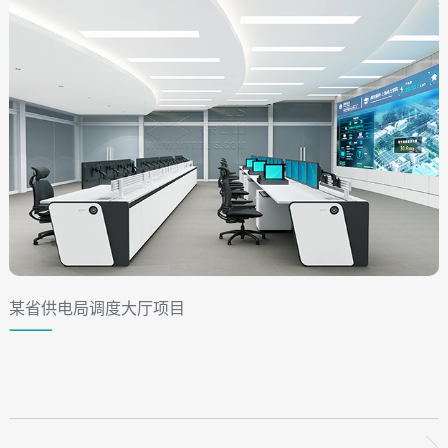
某省供电局调度大厅项目