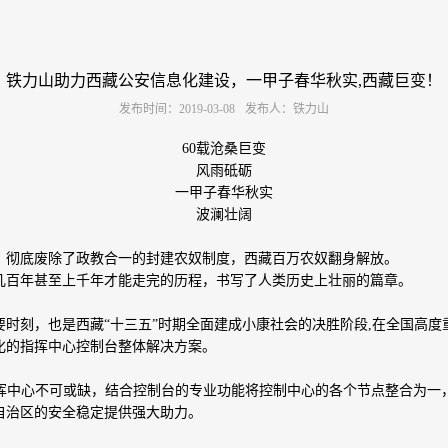
铁力山助力西藏公安信息化建设，一甲子春华秋实,西藏巨变！
发布时间：2019-03-08
发布人：铁力山
60载沧桑巨变
风雨砥砺
一甲子春华秋实
波澜壮阔
革，彻底废除了政教合一的封建农奴制度，西藏百万农奴翻身解放。
要几百年甚至上千年才能走完的历程，书写了人类历史上壮丽的篇章。
要时刻，也是西藏“十三五”时期全面建成小康社会的决胜阶段,
在全国高度
化的指挥中心控制台整体解决方案
。
挥中心不可或缺，结合控制台的专业功能将控制中心的各个节点整合为一
自治区的安全稳定提供强大助力。