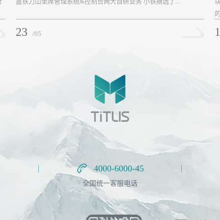
对
盖铁力山坐席管理系统&控制台两大自研业务 小铁摘选了...
的
23
1
/05
4000-6000-45
4000-6000-45
全国统一客服电话