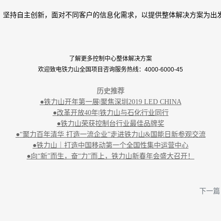
，坚持自主创新，面对不同客户的信息化需求，以提供整体解决方案为出
了解更多控制中心整体解决方案
欢迎致电铁力山全国项目咨询服务热线：4000-6000-45
历史推荐
●
铁力山开年第一展|聚焦深圳2019 LED CHINA
●
改革开放40年|铁力山与石化行业同行
●
铁力山荣获控制台行业最佳品牌奖
●
“聚力百年清华 打造一流企业”走进铁力山&国能日新参观交流
●
铁力山｜打造中国移动第一个全国性集中运营中心
●
向“新”而生，奋“力”而上，铁力山新春年会盛大召开！
下一篇