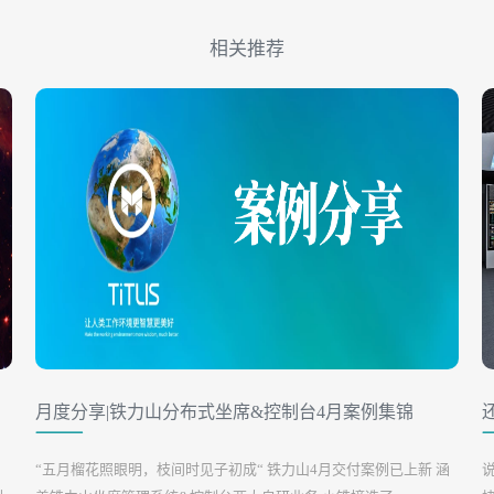
相关推荐
）
月度分享|铁力山分布式坐席&控制台4月案例集锦
“五月榴花照眼明，枝间时见子初成“ 铁力山4月交付案例已上新 涵