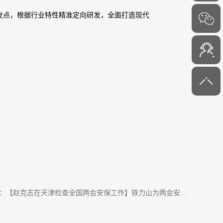
发点，根据行业特性
精准定向研发，全面打造现代
4000-
6000-45
：【赵克志在天津检查全国两会安保工作】铁力山为两会安...