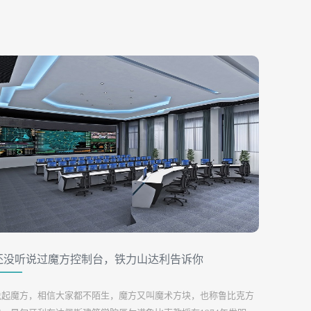
还没听说过魔方控制台，铁力山达利告诉你
说起魔方，相信大家都不陌生，魔方又叫魔术方块，也称鲁比克方