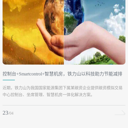
控制台+Smartcontrol+智慧机房，铁力山以科技助力节能减排
事业发展
近期，铁力山为我国国家能源集团下属某碳资企业提供碳资模拟交易
中心控制台、坐席管理、智慧机房一体化解决方案。
23
/04