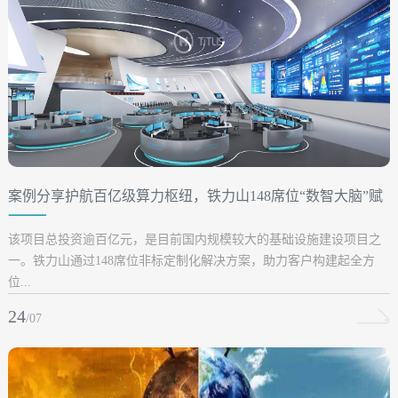
案例分享护航百亿级算力枢纽，铁力山148席位“数智大脑”赋
能某头部通信巨头！
该项目总投资逾百亿元，是目前国内规模较大的基础设施建设项目之
一。铁力山通过148席位非标定制化解决方案，助力客户构建起全方
位...
24
/07