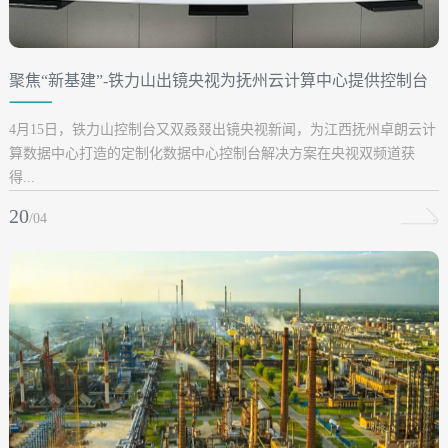
聚焦“新基建”-铁力山出镜央视为抚州云计算中心提供控制台
解决方案
4月15日，铁力山控制台又双叒叕出镜央视新闻，为江西抚州卓朗云计
算数据中心打造的定制化数据中心控制台解决方案在央视双频道获
得...
20
/04