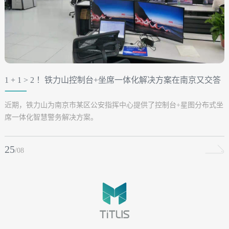
1 + 1 > 2 ！铁力山控制台+坐席一体化解决方案在南京又交答
卷
近期，铁力山为南京市某区公安指挥中心提供了控制台+星图分布式坐
席一体化智慧警务解决方案。
25
/08